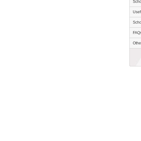
Scho
Usef
Scho
FAQ
Othe