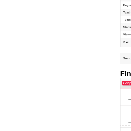
Degre
Teach
Tuiti
Start
View 
A-Z:
Search
Fi