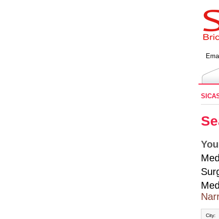
Emai
SICA
Se
You
Med
Sur
Med
Narr
City: