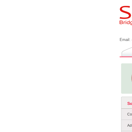
Email:
S
Co
Ad