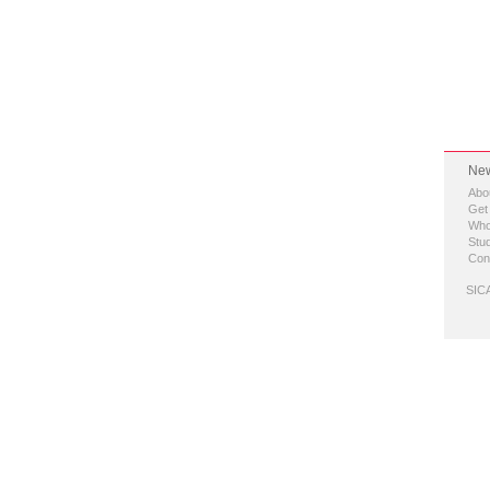
New
Abo
Get
Who
Stud
Con
SICA