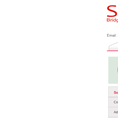
Email:
S
Co
Ad