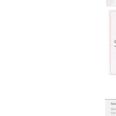
New
Abo
Get