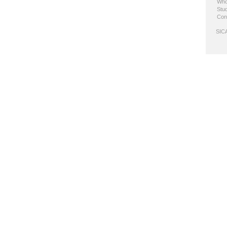
Who
Stud
Con
SICA