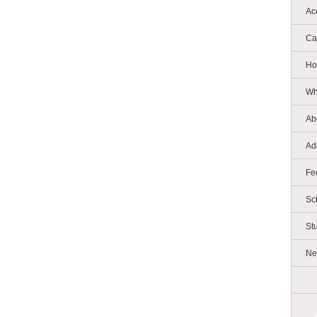
Ac
Ca
Ho
Wh
Ab
Ad
Fe
Sc
St
Ne