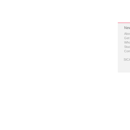
New
Abo
Get
Who
Stud
Con
SICA