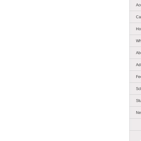
Ac
Ca
Ho
Wh
Ab
Ad
Fe
Sc
St
Ne