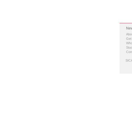
New
Abo
Get
Who
Stud
Con
SICA