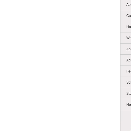
Ac
Ca
Ho
Wh
Ab
Ad
Fe
Sc
St
Ne