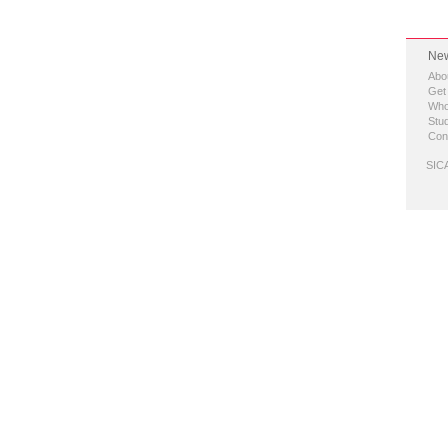
New
Abo
Get
Who
Stud
Con
SICA