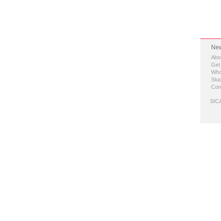
New
Abo
Get
Who
Stud
Con
SICA