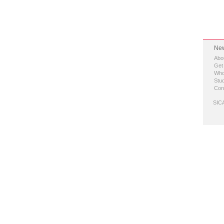
New
Abo
Get
Who
Stud
Con
SICA