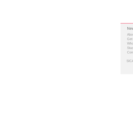
New
Abo
Get
Who
Stud
Con
SICA