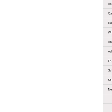
Ac
Ca
Ho
Wh
Ab
Ad
Fe
Sc
St
Ne