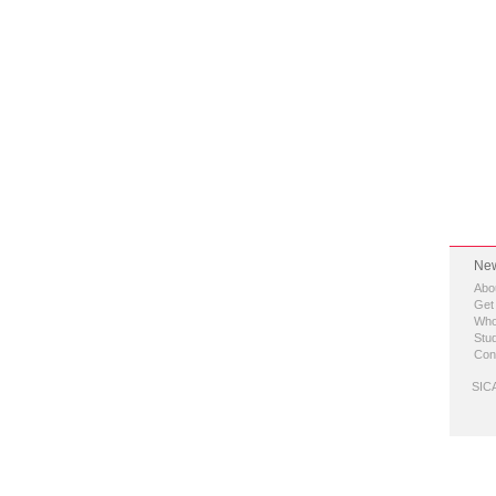
New
Abo
Get
Who
Stud
Con
SICA