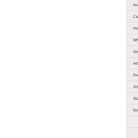
Ac
Ca
Ho
Wh
Ab
Ad
Fe
Sc
St
Ne