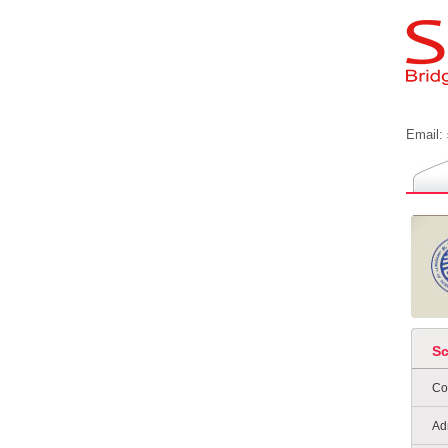
Email:
S
Co
Ad