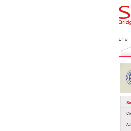
Email:
S
Co
Ad