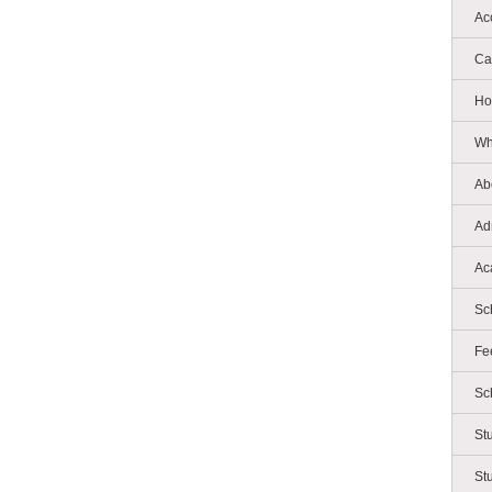
Ac
Ca
Ho
Wh
Ab
Ad
Ac
Sc
Fe
Sc
St
St