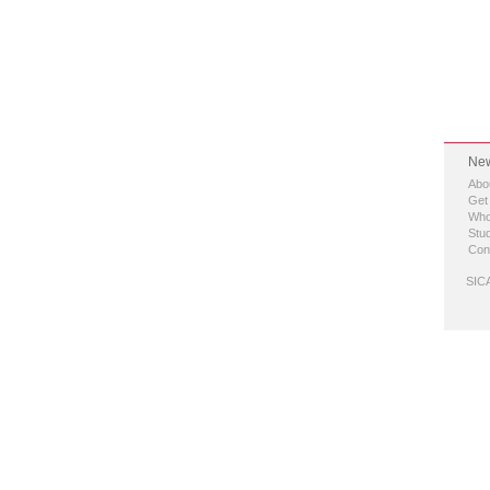
New
Abo
Get
Who
Stud
Con
SICA