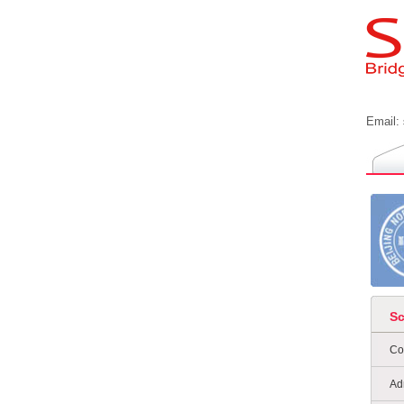
Email:
S
Co
Ad