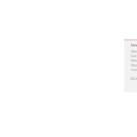
New
Abo
Get
Who
Stud
Con
SICA