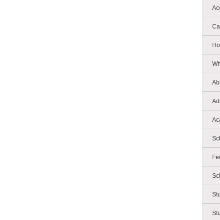
Ac
Ca
Ho
Wh
Ab
Ad
Ac
Sc
Fe
Sc
St
St