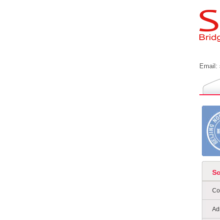
Email:
S
Co
Ad