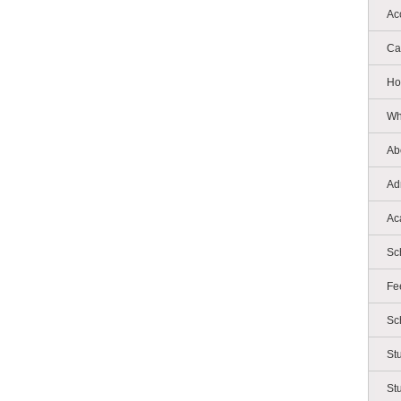
Ac
Ca
Ho
Wh
Ab
Ad
Ac
Sc
Fe
Sc
St
St