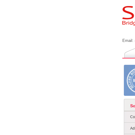
Email:
S
Co
Ad