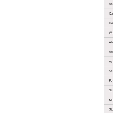
Ac
Ca
Ho
Wh
Ab
Ad
Ac
Sc
Fe
Sc
St
St