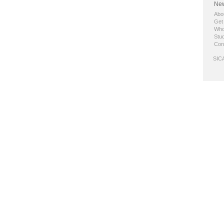
New
Abo
Get
Who
Stud
Con
SICA