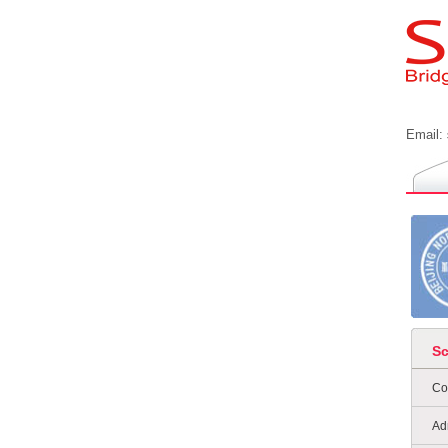
Email:
S
Co
Ad