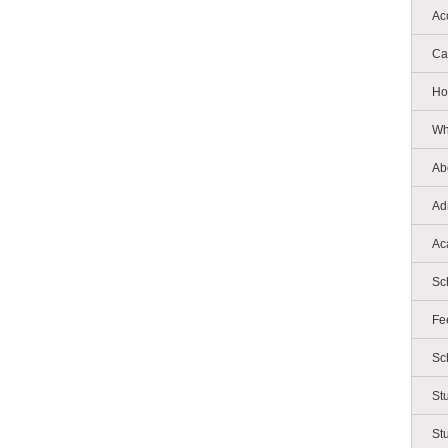
Ac
Ca
Ho
Wh
Ab
Ad
Ac
Sc
Fe
Sc
St
St