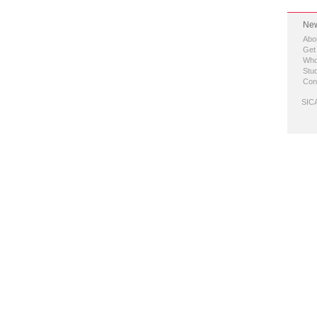
New
Abo
Get
Who
Stud
Con
SICA