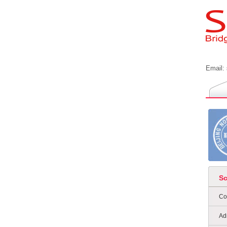
Email:
S
Co
Ad