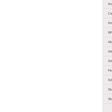
Ac
Ca
Ho
Wh
Ab
Ad
Sc
Fe
Sc
St
St