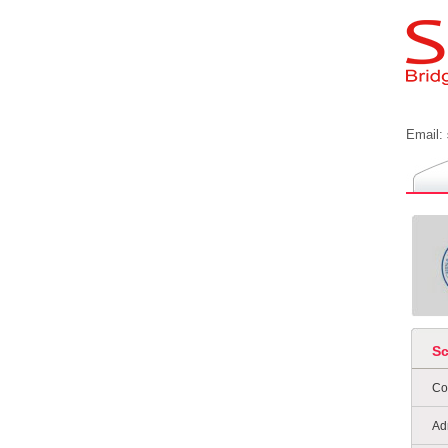
Email:
S
Co
Ad