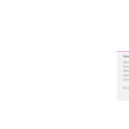
New
Abo
Get
Who
Stud
Con
SICA