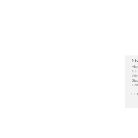
New
Abo
Get
Who
Stud
Con
SICA