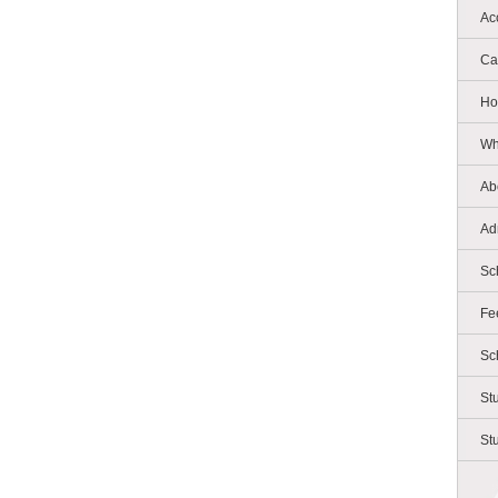
Ac
Ca
Ho
Wh
Ab
Ad
Sc
Fe
Sc
St
St