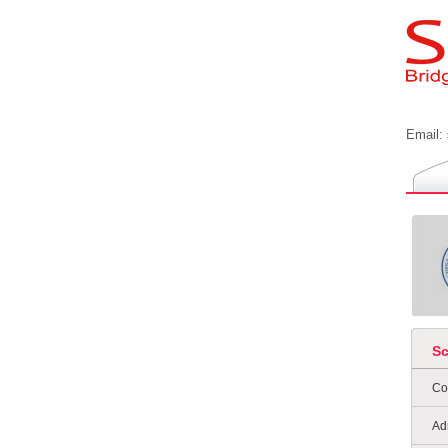
Email:
S
Co
Ad