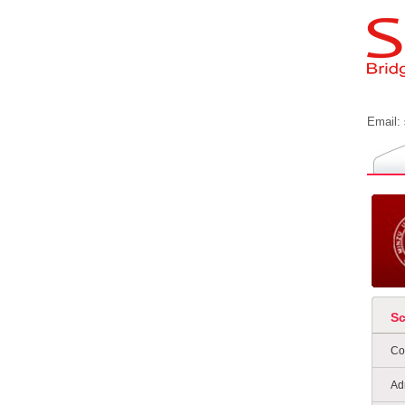
Email:
S
Co
Ad