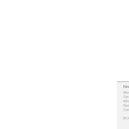
New
Abo
Get
Who
Stud
Con
SICA