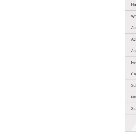
Ho
Wh
Ab
Ad
Ac
Fe
Ca
Sc
Ne
St