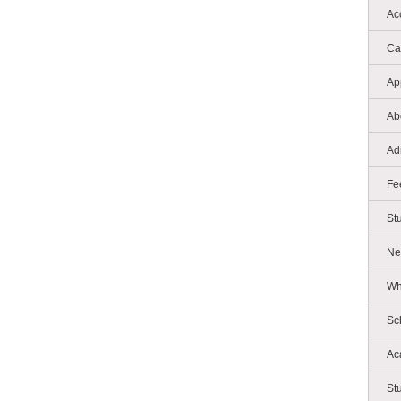
Ac
Ca
Ap
Ab
Ad
Fe
St
Ne
Wh
Sc
Ac
St