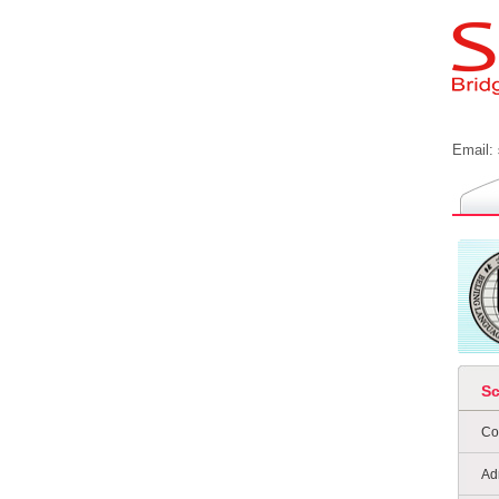
Email:
S
Co
Ad