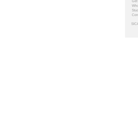
Get
Who
Stud
Con
SICA