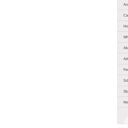
Ac
Ca
Ho
Wh
Ab
Ad
Fe
Sc
St
Ne