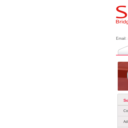
Email:
S
Co
Ad