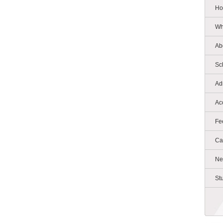
Ho
Wh
Ab
Sc
Ad
Ac
Fe
Ca
Ne
St