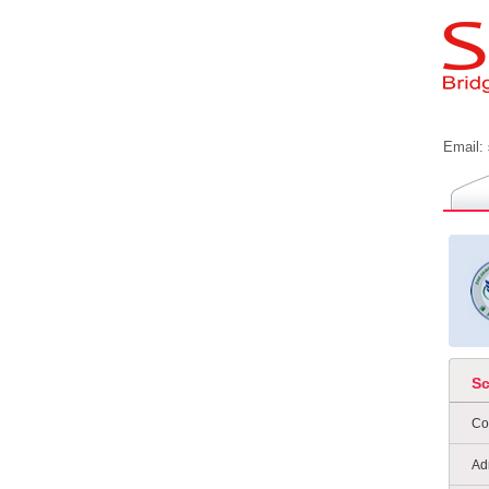
Email:
S
Co
Ad