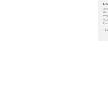
New
Abo
Get
Who
Stud
Con
SICA