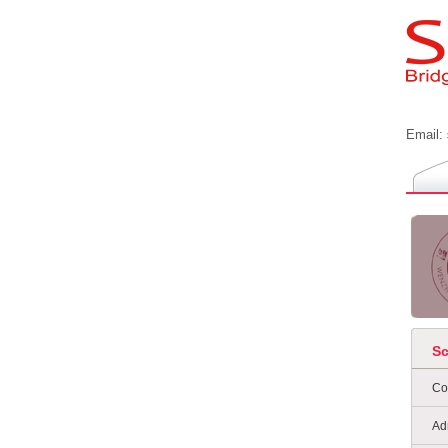
Email:
S
Co
Ad