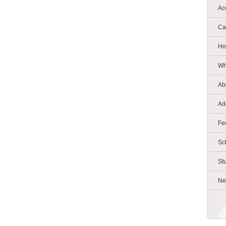
Ac
Ca
Ho
Wh
Ab
Ad
Fe
Sc
St
Ne