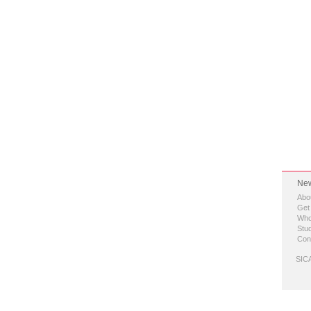
New
Abo
Get
Who
Stud
Con
SICA