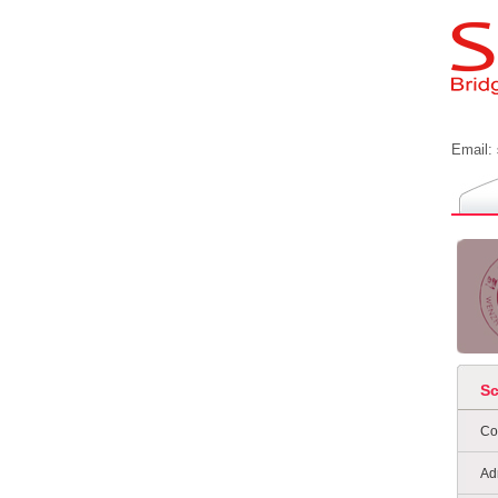
Email:
S
Co
Ad