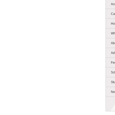
Ac
Ca
Ho
Wh
Ab
Ad
Fe
Sc
St
Ne