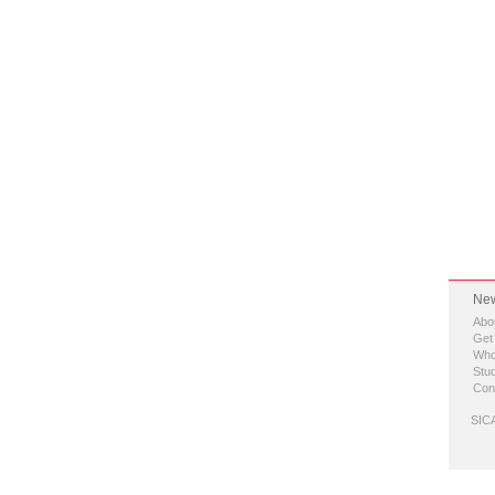
New
Abo
Get
Who
Stud
Con
SICA