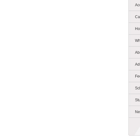
Ac
Ca
Ho
Wh
Ab
Ad
Fe
Sc
St
Ne