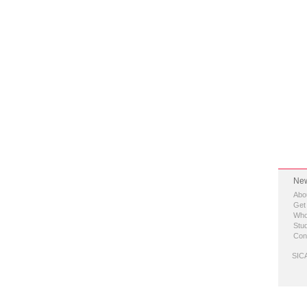
New
Abo
Get
Who
Stud
Con
SICA