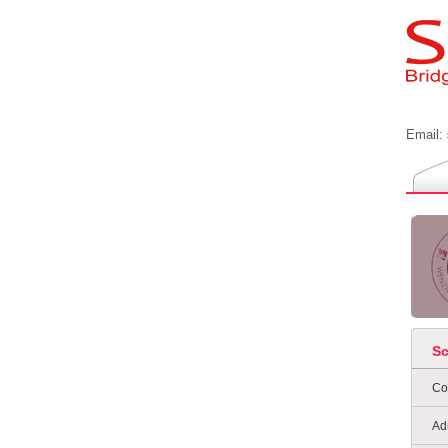
Email:
S
Co
Ad