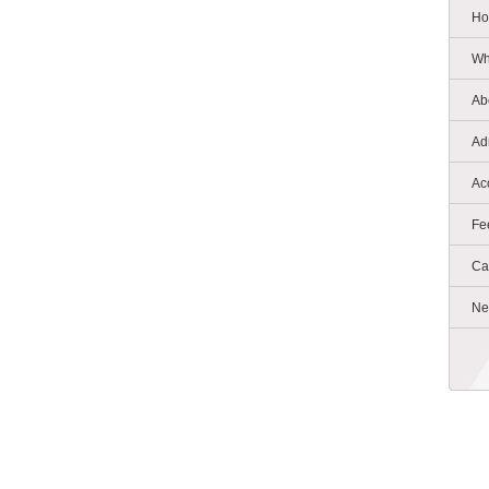
Ho
Wh
Ab
Ad
Ac
Fe
Ca
Ne