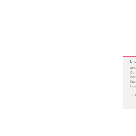
New
Abo
Get
Who
Stud
Con
SICA