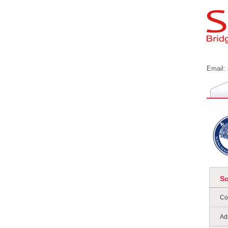
Email:
S
Co
Ad