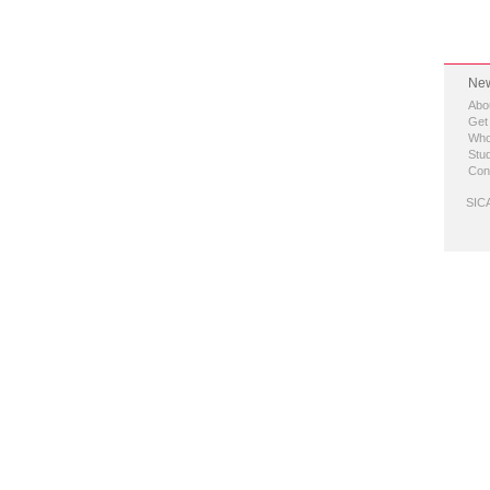
New
Abo
Get
Who
Stud
Con
SICA