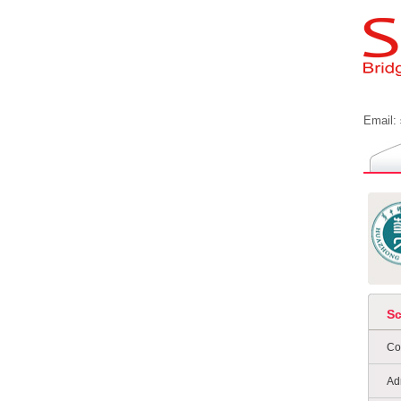
Email:
S
Co
Ad