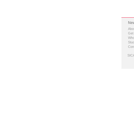
New
Abo
Get
Who
Stud
Con
SICA