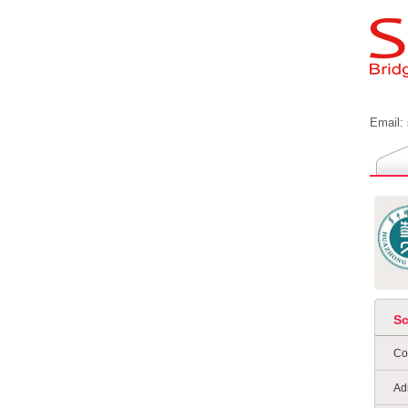
Email:
S
Co
Ad