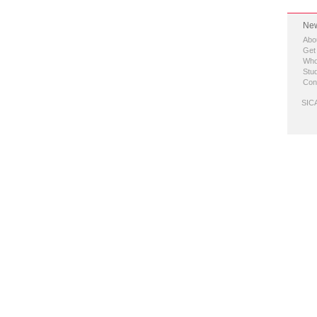
New
Abo
Get
Who
Stud
Con
SICA