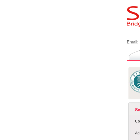
Email:
S
Co
Ad