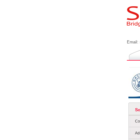
Email:
S
Co
Ad