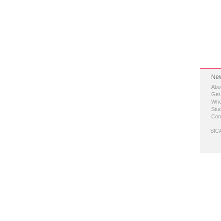
New
Abo
Get
Who
Stud
Con
SICA