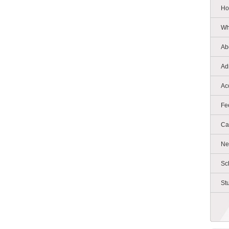
Ho
Wh
Ab
Ad
Ac
Fe
Ca
Ne
Sc
St