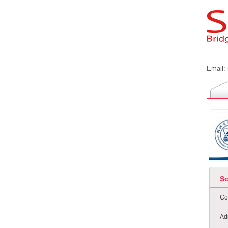
Email:
S
Co
Ad