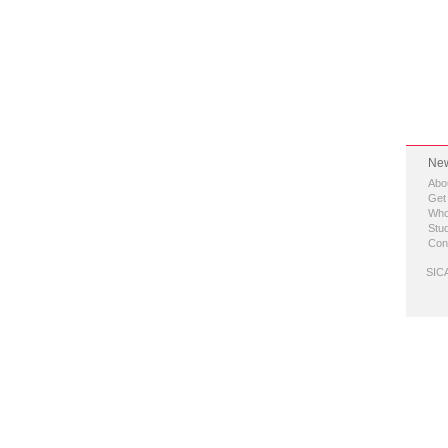
New
Abo
Get
Who
Stud
Con
SICA