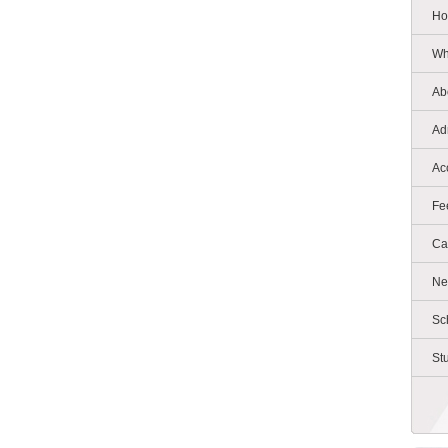
Ho
Wh
Ab
Ad
Ac
Fe
Ca
Ne
Sc
St