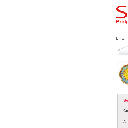
Email:
S
Co
Ad