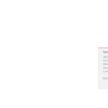
New
Abo
Get
Who
Stud
Con
SICA