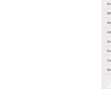
Ho
Wh
Ab
Ad
Ac
Fe
Ca
Ne