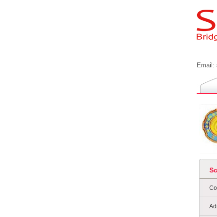
Email:
S
Co
Ad