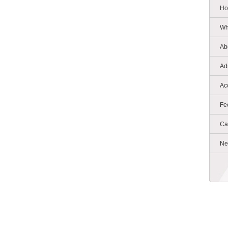
Ho
Wh
Ab
Ad
Ac
Fe
Ca
Ne