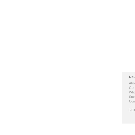
New
Abo
Get
Who
Stud
Con
SICA