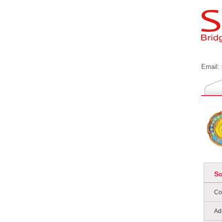
Email:
S
Co
Ad