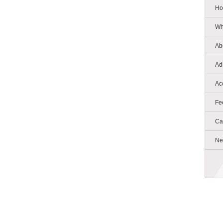
Ho
Wh
Ab
Ad
Ac
Fe
Ca
Ne