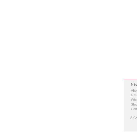
New
Abo
Get
Who
Stud
Con
SICA