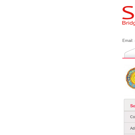
Email:
S
Co
Ad