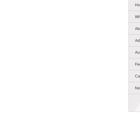
Ho
Wh
Ab
Ad
Ac
Fe
Ca
Ne