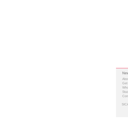
New
Abo
Get
Who
Stud
Con
SICA