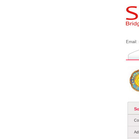
Email:
S
Co
Ad