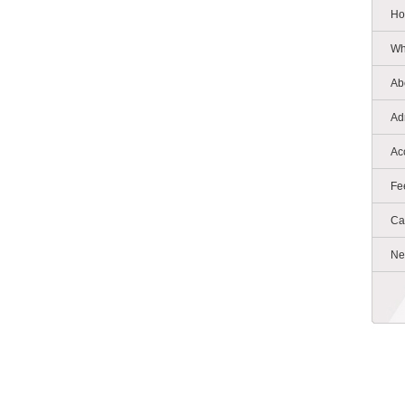
Ho
Wh
Ab
Ad
Ac
Fe
Ca
Ne