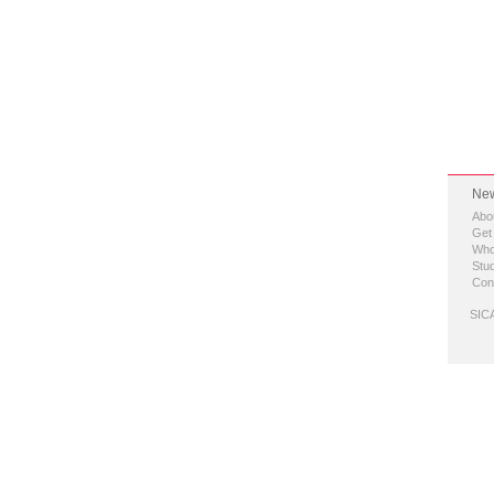
New
Abo
Get
Who
Stud
Con
SICA