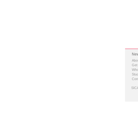
New
Abo
Get
Who
Stud
Con
SICA