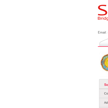
Email:
S
Co
Ad