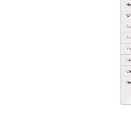
Ho
Wh
Ab
Ad
Ac
Fe
Ca
Ne