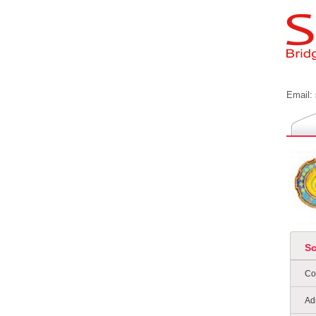
Email:
S
Co
Ad