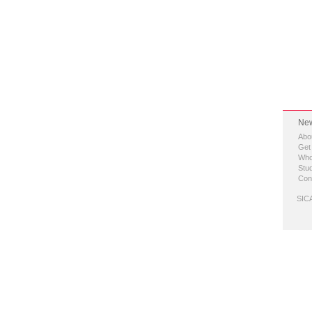
New
Abo
Get
Who
Stud
Con
SICA