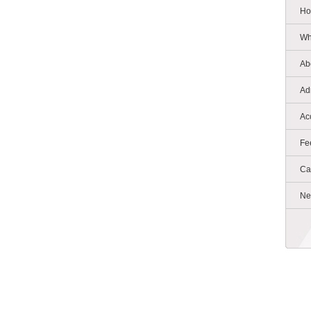
Ho
Wh
Ab
Ad
Ac
Fe
Ca
Ne