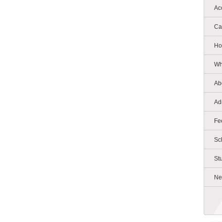
Ac
Ca
Ho
Wh
Ab
Ad
Fe
Sc
St
Ne