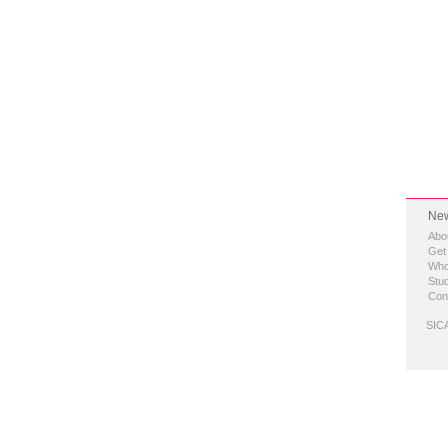
New
Abo
Get
Who
Stud
Con
SICA