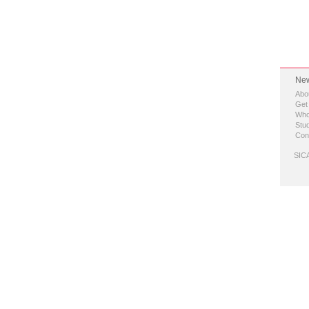
New
Abo
Get
Who
Stud
Con
SICA