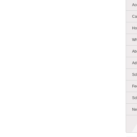
Ac
Ca
Ho
Wh
Ab
Ad
Sc
Fe
Sc
Ne