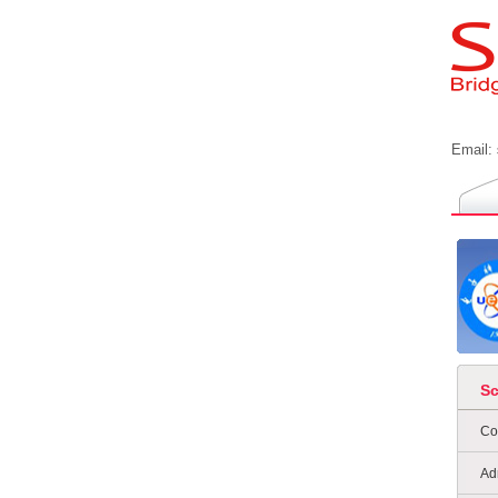
Email:
S
Co
Ad