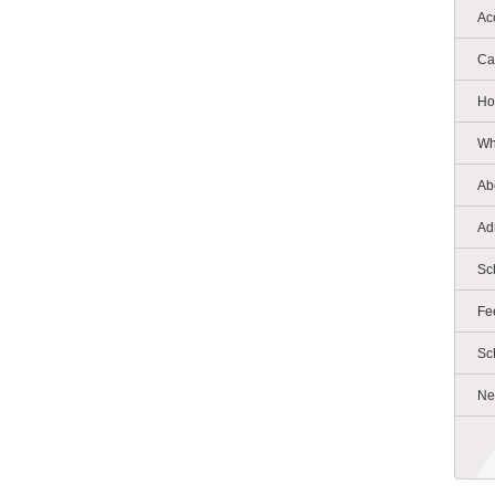
Ac
Ca
Ho
Wh
Ab
Ad
Sc
Fe
Sc
Ne