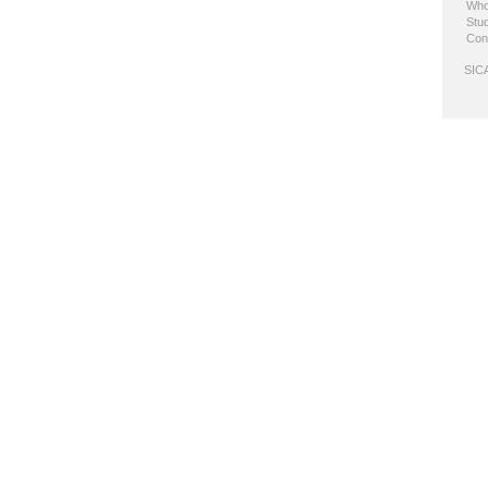
Who
Stud
Con
SICA