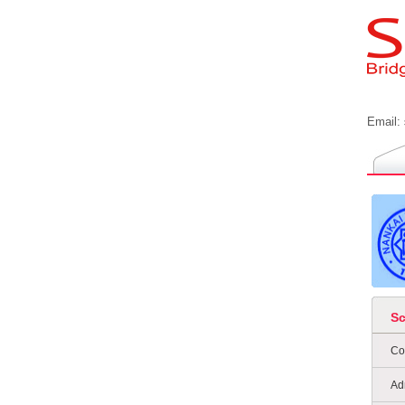
Email:
S
Co
Ad