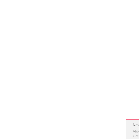
New
Abo
Get