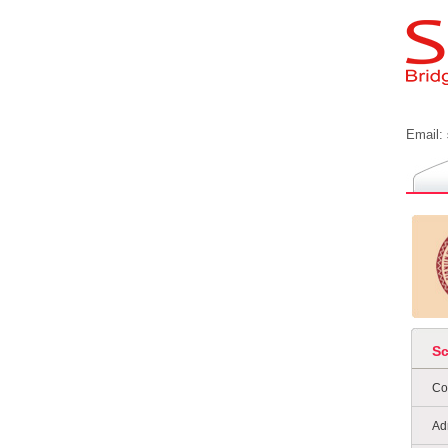
Email:
S
Co
Ad