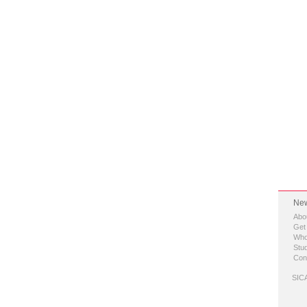
New
Abo
Get
Who
Stud
Con
SICA