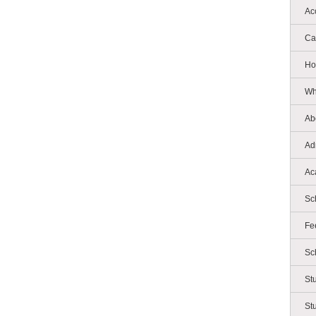
Ac
Ca
Ho
Wh
Ab
Ad
Ac
Sc
Fe
Sc
St
St