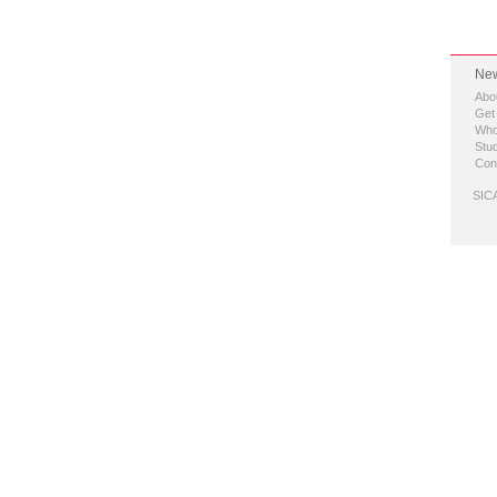
New
Abo
Get
Who
Stud
Con
SICA