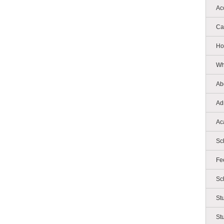
Ac
Ca
Ho
Wh
Ab
Ad
Ac
Sc
Fe
Sc
St
St