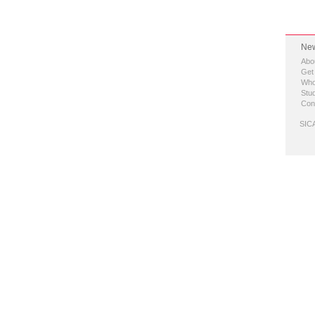
New
Abo
Get
Who
Stud
Con
SICA