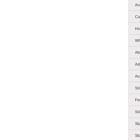
Ac
Ca
Ho
Wh
Ab
Ad
Ac
Sc
Fe
Sc
St
St