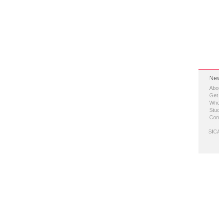
New
Abo
Get
Who
Stud
Con
SICA