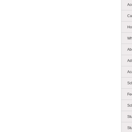
Ac
Ca
Ho
Wh
Ab
Ad
Ac
Sc
Fe
Sc
St
St