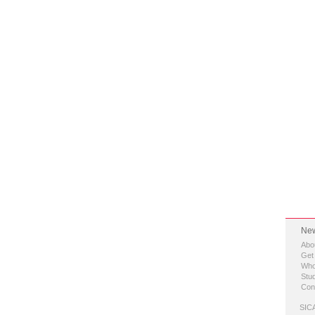
New
Abo
Get
Who
Stud
Con
SICA