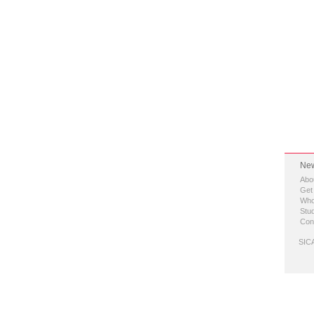
New
Abo
Get
Who
Stud
Con
SICA