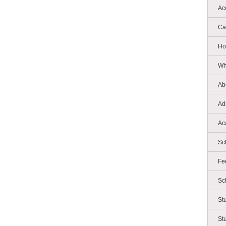
Ac
Ca
Ho
Wh
Ab
Ad
Ac
Sc
Fe
Sc
St
St